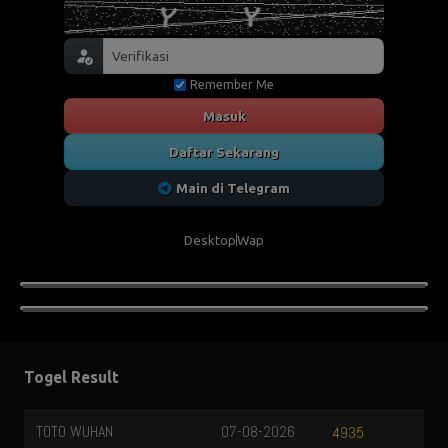
Remember Me
Masuk
Daftar Sekarang
Main di Telegram
Desktop
Wap
Togel Result
TOTO WUHAN
07-08-2026
4935