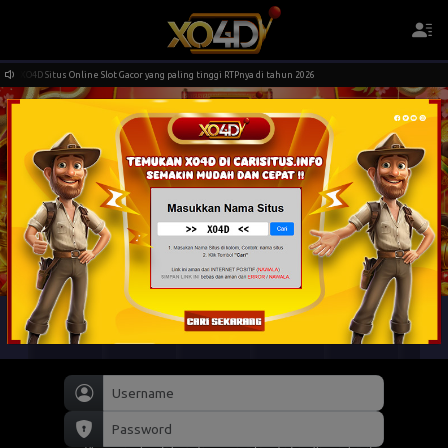
XO4D Situs Online Slot Gacor yang paling tinggi RTPnya di tahun 2026
TOGEL
SLOT
LIVE CASINO
SPORT
ARCADE
SABU