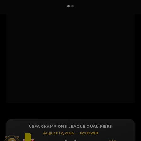
UEFA CHAMPIONS LEAGUE QUALIFIERS
August 12, 2026 — 02:00 WIB